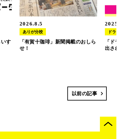
2026.8.5
2025.11.20
ありが分校
ドラさぽ
ちいす
「有賀十珈琲」新聞掲載のおしら
「ドラさぽ」
せ！
出されました
以前の記事