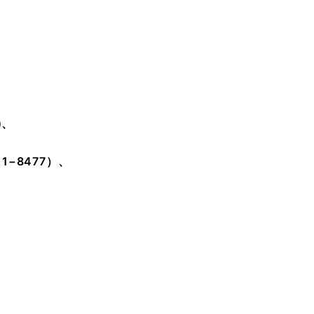
)、
11−8477）
、