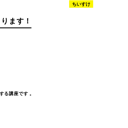
ちいすけ
まります！
する講座です 。