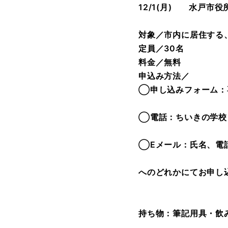
12/1(月) 水戸市役所２
対象／市内に居住する
定員／30名
料金／無料
申込み方法／
◯申し込みフォーム：
◯電話：ちいきの学校
◯E
メール：氏名、電
へのどれかにてお申し
持ち物：筆記用具・飲