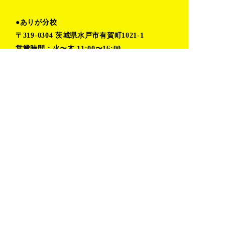
●ありが分校
〒319-0304 茨城県水戸市有賀町1021-1
営業時間：火〜木 11:00〜16:00
金〜月 予約制(時間応相談)
TEL:080-6862-5402（小堀）
TOP
プライバシーポリシー
私たちの取り組み
お問い合わせ
活動レポート
おしらせ
デザイン室
ありが分校