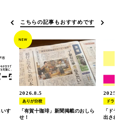
こちらの記事もおすすめです
2026.8.5
2025.11.20
ありが分校
ドラさぽ
ちいす
「有賀十珈琲」新聞掲載のおしら
「ドラさぽ」
せ！
出されました