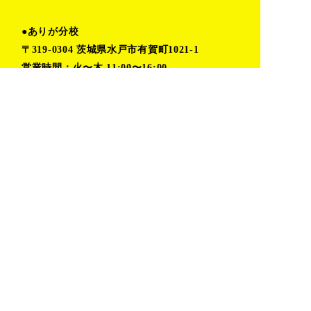
●ありが分校
〒319-0304 茨城県水戸市有賀町1021-1
営業時間：火〜木 11:00〜16:00
金〜月 予約制(時間応相談)
TEL:080-6862-5402（小堀）
TOP
プライバシーポリシー
私たちの取り組み
お問い合わせ
活動レポート
おしらせ
デザイン室
ありが分校