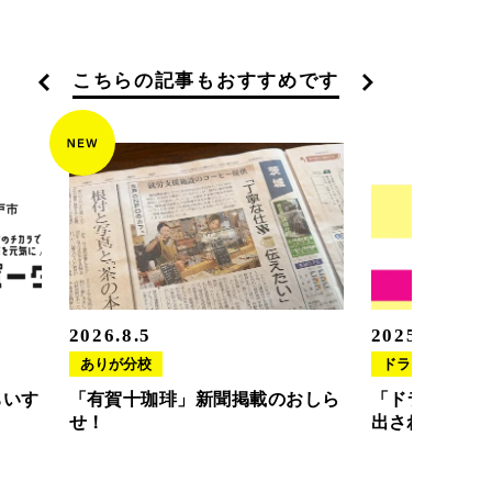
こちらの記事もおすすめです
2026.8.5
2025.11.20
ありが分校
ドラさぽ
ちいす
「有賀十珈琲」新聞掲載のおしら
「ドラさぽ」
せ！
出されました