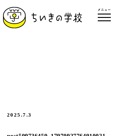
2025.7.3
post509736459_17970927764910021_17027053