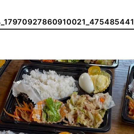
4_17970927860910021_47548544