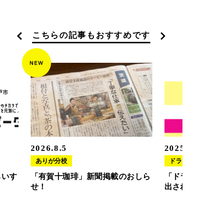
こちらの記事もおすすめです
2026.8.5
2025.11.20
ありが分校
ドラさぽ
ちいす
「有賀十珈琲」新聞掲載のおしら
「ドラさぽ」
せ！
出されました