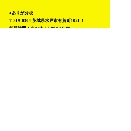
●ありが分校
〒319-0304 茨城県水戸市有賀町1021-1
営業時間：火〜木 11:00〜16:00
金〜月 予約制(時間応相談)
TEL:080-6862-5402（小堀）
TOP
プライバシーポリシー
私たちの取り組み
お問い合わせ
活動レポート
おしらせ
デザイン室
ありが分校