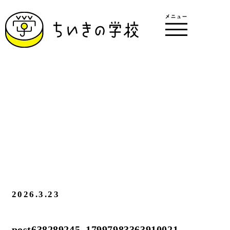
2026.3.23
post638289245_17997983363910021_84514622