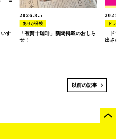
2026.8.5
2025.11.20
ありが分校
ドラさぽ
ちいす
「有賀十珈琲」新聞掲載のおしら
「ドラさぽ」
せ！
出されました
以前の記事