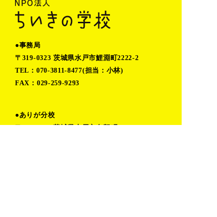
●事務局
〒319-0323 茨城県水戸市鯉淵町2222-2
TEL：070-3811-8477(担当：小林)
FAX：029-259-9293
●ありが分校
〒319-0304 茨城県水戸市有賀町1021-1
営業時間：火〜木 11:00〜16:00
金〜月 予約制(時間応相談)
TEL:080-6862-5402（小堀）
TOP
プライバシーポリシー
私たちの取り組み
お問い合わせ