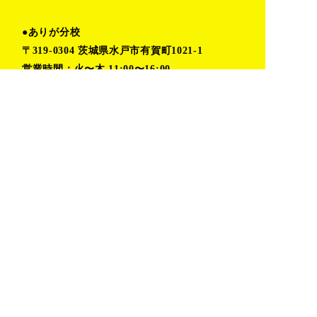
●ありが分校
〒319-0304 茨城県水戸市有賀町1021-1
営業時間：火〜木 11:00〜16:00
金〜月 予約制(時間応相談)
TEL:080-6862-5402（小堀）
TOP
プライバシーポリシー
私たちの取り組み
お問い合わせ
活動レポート
おしらせ
デザイン室
ありが分校