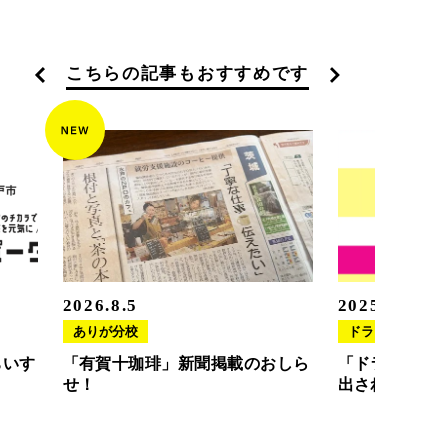
こちらの記事もおすすめです
2026.8.5
2025.11.20
ありが分校
ドラさぽ
ちいす
「有賀十珈琲」新聞掲載のおしら
「ドラさぽ」
せ！
出されました