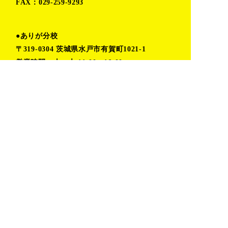
FAX：029-259-9293
●ありが分校
〒319-0304 茨城県水戸市有賀町1021-1
営業時間：火〜木 11:00〜16:00
金〜月 予約制(時間応相談)
TEL:080-6862-5402（小堀）
TOP
プライバシーポリシー
私たちの取り組み
お問い合わせ
活動レポート
おしらせ
デザイン室
ありが分校