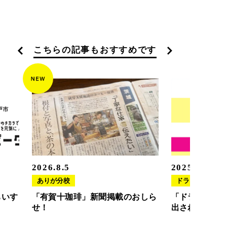
こちらの記事もおすすめです
2026.8.5
2025.11.20
ありが分校
ドラさぽ
ちいす
「有賀十珈琲」新聞掲載のおしら
「ドラさぽ」
せ！
出されました