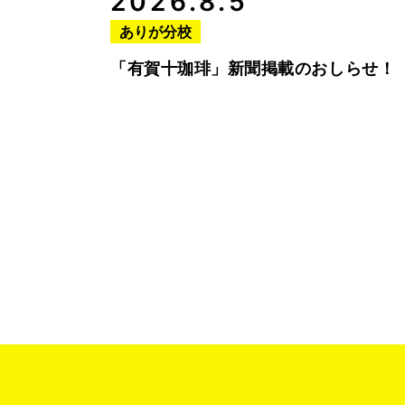
2026.8.5
ありが分校
「有賀十珈琲」新聞掲載のおしらせ！