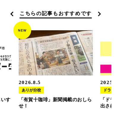
こちらの記事もおすすめです
2026.8.5
2025.11.20
ありが分校
ドラさぽ
ちいす
「有賀十珈琲」新聞掲載のおしら
「ドラさぽ」
せ！
出されました