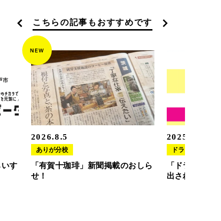
こちらの記事もおすすめです
2026.8.5
2025.11.20
ありが分校
ドラさぽ
ちいす
「有賀十珈琲」新聞掲載のおしら
「ドラさぽ」
せ！
出されました