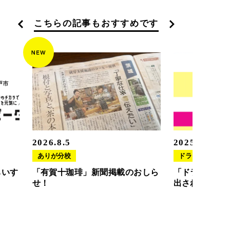
こちらの記事もおすすめです
2026.8.5
2025.11.20
ありが分校
ドラさぽ
ちいす
「有賀十珈琲」新聞掲載のおしら
「ドラさぽ」
せ！
出されました