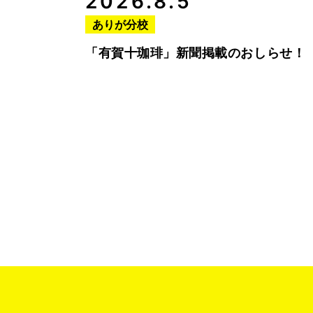
2026.8.5
ありが分校
「有賀十珈琲」新聞掲載のおしらせ！