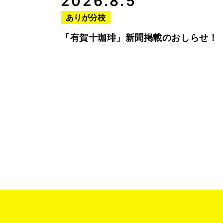
2026.8.5
ありが分校
「有賀十珈琲」新聞掲載のおしらせ！