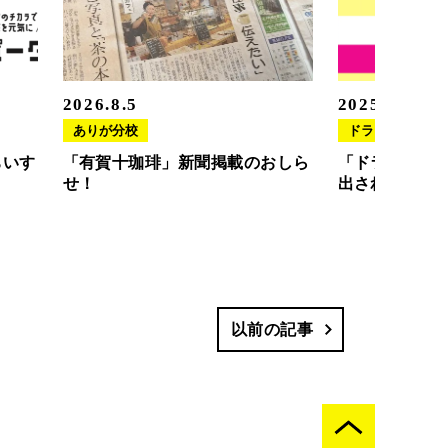
2026.8.5
2025.11.20
ありが分校
ドラさぽ
ちいす
「有賀十珈琲」新聞掲載のおしら
「ドラさぽ」
せ！
出されました
以前の記事