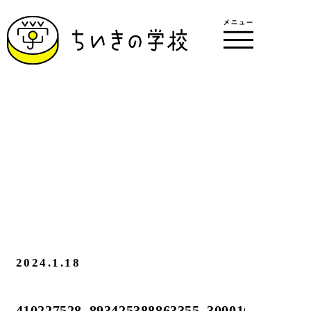
2024.1.18
410227528_893425388863355_30001617022113