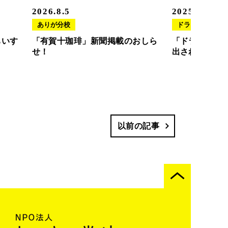
2026.8.5
2025.11.20
ありが分校
ドラさぽ
ちいす
「有賀十珈琲」新聞掲載のおしら
「ドラさぽ」
せ！
出されました
以前の記事