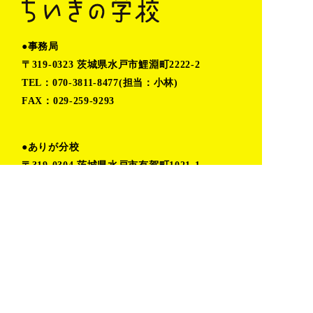
●事務局
〒319-0323 茨城県水戸市鯉淵町2222-2
TEL：070-3811-8477(担当：小林)
FAX：029-259-9293
●ありが分校
〒319-0304 茨城県水戸市有賀町1021-1
営業時間：火〜木 11:00〜16:00
金〜月 予約制(時間応相談)
TEL:080-6862-5402（小堀）
TOP
プライバシーポリシー
私たちの取り組み
お問い合わせ
活動レポート