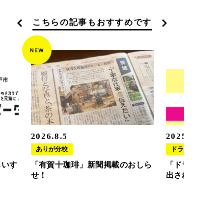
こちらの記事もおすすめです
2026.8.5
2025.11.20
ありが分校
ドラさぽ
ちいす
「有賀十珈琲」新聞掲載のおしら
「ドラさぽ」
せ！
出されました