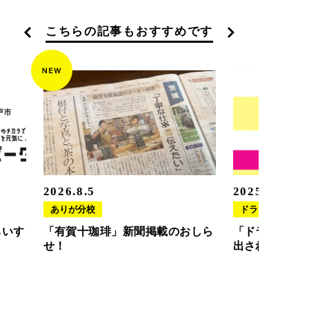
こちらの記事もおすすめです
2026.8.5
2025.11.20
ありが分校
ドラさぽ
ちいす
「有賀十珈琲」新聞掲載のおしら
「ドラさぽ」
せ！
出されました