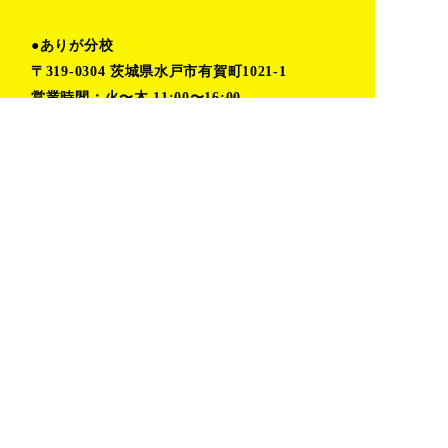
●ありが分校
〒319-0304 茨城県水戸市有賀町1021-1
営業時間：火〜木 11:00〜16:00
金〜月 予約制(時間応相談)
TEL:080-6862-5402（小堀）
TOP
プライバシーポリシー
私たちの取り組み
お問い合わせ
活動レポート
おしらせ
デザイン室
ありが分校