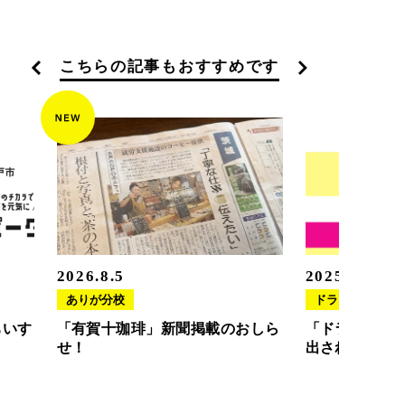
こちらの記事もおすすめです
2026.8.5
2025.11.20
ありが分校
ドラさぽ
ちいす
「有賀十珈琲」新聞掲載のおしら
「ドラさぽ」
せ！
出されました