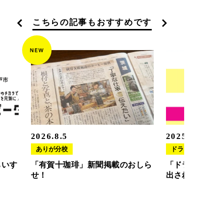
こちらの記事もおすすめです
2026.8.5
2025.11.20
ありが分校
ドラさぽ
ちいす
「有賀十珈琲」新聞掲載のおしら
「ドラさぽ」
せ！
出されました