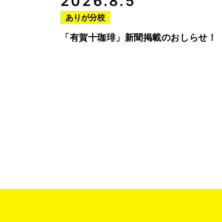
2026.8.5
ありが分校
「有賀十珈琲」新聞掲載のおしらせ！