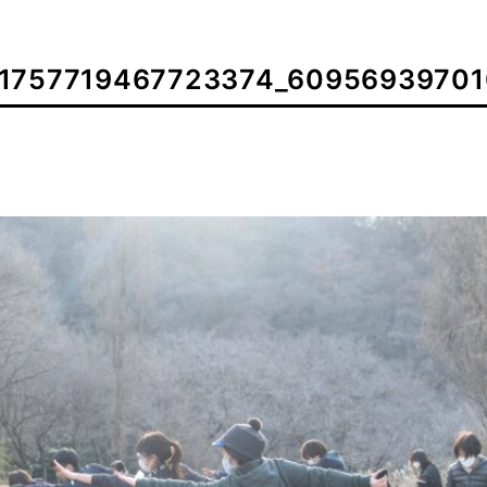
_1757719467723374_60956939701