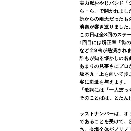
実力派おやじバンド「
ら・ら」で開かれまし
折からの雨天だったも
演奏が響き渡りました
この日は全3回のステ
1回目には堺正章「街
など全9曲が熱演され
誰もが知る懐かしの名
あまりの見事さにプロ
坂本九「上を向いて歩
客に刺激を与えます。
「歌詞には『一人ぽっ
そのことばは、とたん
ラストナンバーは、オ
であることを受けて、
ち、会場全体がノリノ