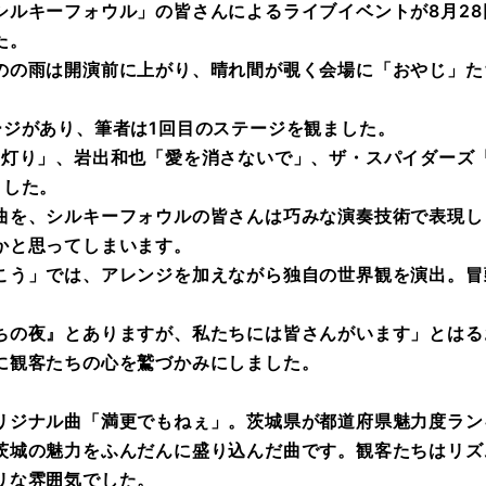
シルキーフォウル」の皆さんによるライブイベントが8月28
た。
のの雨は開演前に上がり、晴れ間が覗く会場に「おやじ」た
。
ージがあり、筆者は1回目のステージを観ました。
の灯り」、岩出和也「愛を消さないで」、ザ・スパイダーズ
ました。
曲を、シルキーフォウルの皆さんは巧みな演奏技術で表現し
かと思ってしまいます。
こう」では、アレンジを加えながら独自の世界観を演出。冒
ちの夜』とありますが、私たちには皆さんがいます」とはる
に観客たちの心を鷲づかみにしました。
リジナル曲「満更でもねぇ」。茨城県が都道府県魅力度ラン
茨城の魅力をふんだんに盛り込んだ曲です。観客たちはリズ
リな雰囲気でした。